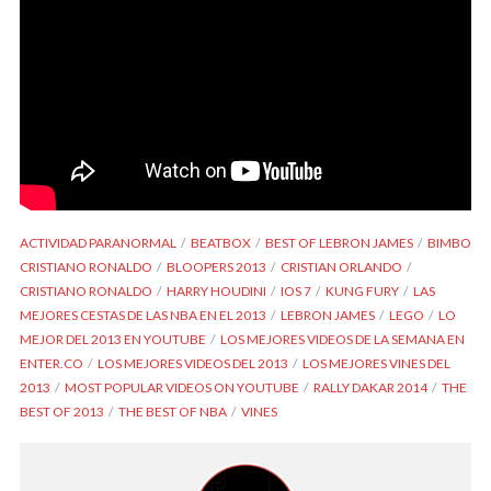
ACTIVIDAD PARANORMAL
BEATBOX
BEST OF LEBRON JAMES
BIMBO
CRISTIANO RONALDO
BLOOPERS 2013
CRISTIAN ORLANDO
CRISTIANO RONALDO
HARRY HOUDINI
IOS 7
KUNG FURY
LAS
MEJORES CESTAS DE LAS NBA EN EL 2013
LEBRON JAMES
LEGO
LO
MEJOR DEL 2013 EN YOUTUBE
LOS MEJORES VIDEOS DE LA SEMANA EN
ENTER.CO
LOS MEJORES VIDEOS DEL 2013
LOS MEJORES VINES DEL
2013
MOST POPULAR VIDEOS ON YOUTUBE
RALLY DAKAR 2014
THE
BEST OF 2013
THE BEST OF NBA
VINES