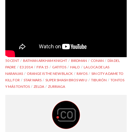
50 CENT
BATMAN ARKHAM KNIGHT
BIRDMAN
CONAN
DÍA DEL
PADRE
E3 2014
FIFA 15
GATITOS
HALO
LA LOCA DE LAS
NARANJAS
ORANGE IS THE NEW BLACK
RAYOS
SIN CITY A DAME TO
KILL FOR
STAR WARS
SUPER SMASH BROS WII U
TIBURÓN
TONTOS
Y MÁS TONTOS
ZELDA
ZURRIAGA