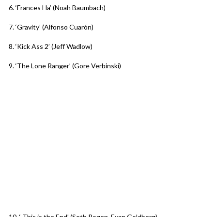
6. ‘Frances Ha’ (Noah Baumbach)
7. ‘Gravity’ (Alfonso Cuarón)
8. ‘Kick Ass 2’ (Jeff Wadlow)
9. ‘The Lone Ranger’ (Gore Verbinski)
10. ‘ This is the End’ (Seth Rogen, Evan Goldberg)