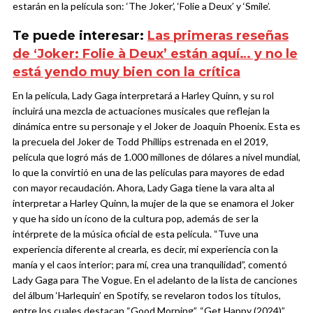
estarán en la película son: ‘The Joker’, ‘Folie a Deux’ y ‘Smile’.
Te puede interesar:
Las primeras reseñas
de ‘Joker: Folie à Deux’ están aquí… y no le
está yendo muy bien con la crítica
En la película, Lady Gaga interpretará a Harley Quinn, y su rol
incluirá una mezcla de actuaciones musicales que reflejan la
dinámica entre su personaje y el Joker de Joaquin Phoenix. Esta es
la precuela del Joker de Todd Phillips estrenada en el 2019,
película que logró más de 1.000 millones de dólares a nivel mundial,
lo que la convirtió en una de las películas para mayores de edad
con mayor recaudación.
Ahora, Lady Gaga tiene la vara alta al
interpretar a Harley Quinn, la mujer de la que se enamora el Joker
y que ha sido un ícono de la cultura pop, además de ser la
intérprete de la música oficial de esta película. “Tuve una
experiencia diferente al crearla, es decir, mi experiencia con la
manía y el caos interior; para mí, crea una tranquilidad”, comentó
Lady Gaga para The Vogue.
En el adelanto de la lista de canciones
del álbum ‘Harlequin’ en Spotify, se revelaron todos los títulos,
entre los cuales destacan “Good Morning”, “Get Happy (2024)”,