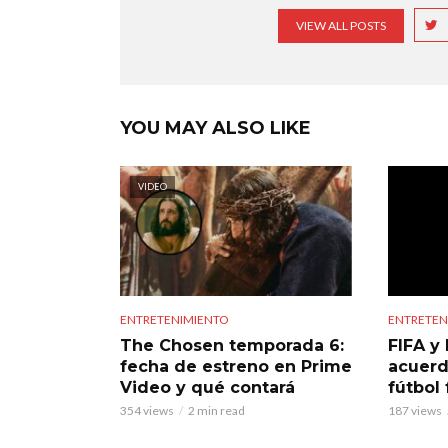
VIEW ALL POSTS
YOU MAY ALSO LIKE
VIDEO
ENTRETENIMIENTO
ENTRETEN
The Chosen temporada 6:
FIFA y 
fecha de estreno en Prime
acuerd
Video y qué contará
fútbol
354 views
2 min read
187 views