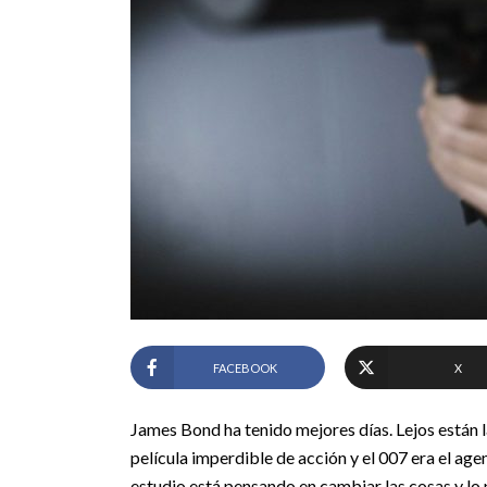
FACEBOOK
X
James Bond ha tenido mejores días. Lejos están l
película imperdible de acción y el 007 era el age
estudio está pensando en cambiar las cosas y lo 