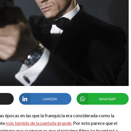
LINKEDIN
WHATSAPP
as épocas en las que la franquicia era considerada como la
nte
más temido de la pantalla grande
. Por esto parece que el
primero que aseguran es que el próximo filme ‘re inventará a