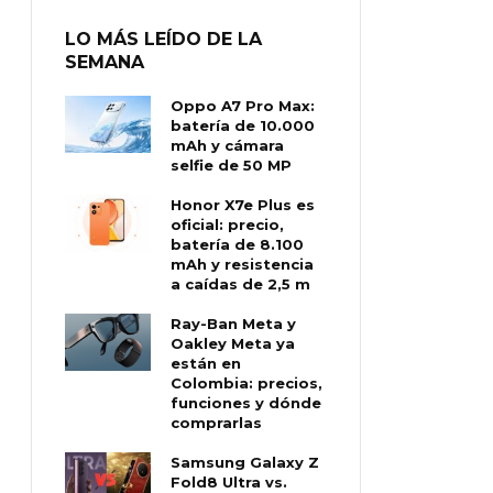
LO MÁS LEÍDO DE LA
SEMANA
Oppo A7 Pro Max:
batería de 10.000
mAh y cámara
selfie de 50 MP
Honor X7e Plus es
oficial: precio,
batería de 8.100
mAh y resistencia
a caídas de 2,5 m
Ray-Ban Meta y
Oakley Meta ya
están en
Colombia: precios,
funciones y dónde
comprarlas
Samsung Galaxy Z
Fold8 Ultra vs.