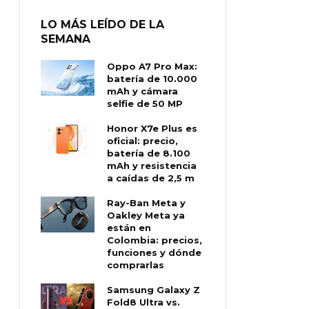
LO MÁS LEÍDO DE LA
SEMANA
Oppo A7 Pro Max:
batería de 10.000
mAh y cámara
selfie de 50 MP
Honor X7e Plus es
oficial: precio,
batería de 8.100
mAh y resistencia
a caídas de 2,5 m
Ray-Ban Meta y
Oakley Meta ya
están en
Colombia: precios,
funciones y dónde
comprarlas
Samsung Galaxy Z
Fold8 Ultra vs.