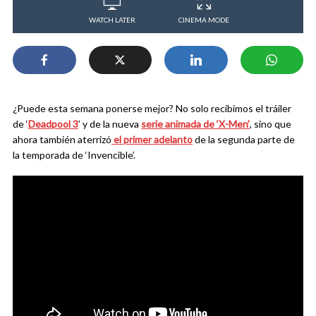
WATCH LATER
CINEMA MODE
¿Puede esta semana ponerse mejor? No solo recibimos el tráiler
de ‘
Deadpool 3
’ y de la nueva
serie animada de ‘X-Men’
, sino que
ahora también aterrizó
el primer adelanto
de la segunda parte de
la temporada de ‘Invencible’.