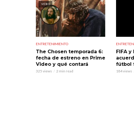
VIDEO
ENTRETENIMIENTO
ENTRETEN
The Chosen temporada 6:
FIFA y 
fecha de estreno en Prime
acuerd
Video y qué contará
fútbol
325 views
2 min read
184 views