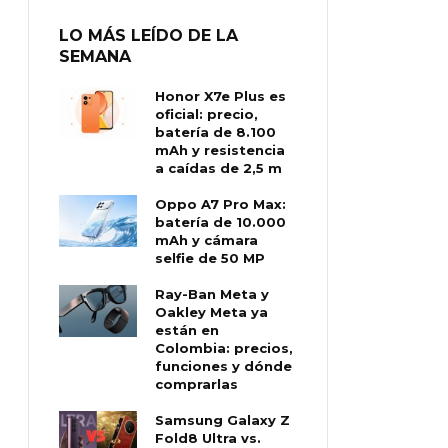
LO MÁS LEÍDO DE LA
SEMANA
Honor X7e Plus es
oficial: precio,
batería de 8.100
mAh y resistencia
a caídas de 2,5 m
Oppo A7 Pro Max:
batería de 10.000
mAh y cámara
selfie de 50 MP
Ray-Ban Meta y
Oakley Meta ya
están en
Colombia: precios,
funciones y dónde
comprarlas
Samsung Galaxy Z
Fold8 Ultra vs.