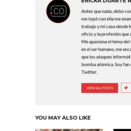
ÉRICKA DUARTE 
Antes que nada, debo con
me topé con ella me enam
trabajo y mi casa desde 
oficio y la profesión que
Me apasiona el tema del f
en el ser humano, me enca
que los ataques informát
bomba atómica. Soy fan 
Twitter.
VIEW ALL POSTS
YOU MAY ALSO LIKE