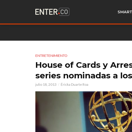
SMART
ENTRETENIMIENTO
House of Cards y Arre
series nominadas a l
julio 18, 2013
Éricka Duarte Roa