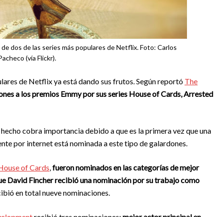
de dos de las series más populares de Netflix. Foto: Carlos
Pacheco (vía Flickr).
ulares de Netflix ya está dando sus frutos. Según reportó
The
ones a los premios Emmy por sus series House of Cards, Arrested
hecho cobra importancia debido a que es la primera vez que una
ente por internet está nominada a este tipo de galardones.
House of Cards
,
fueron nominados en las categorías de mejor
 que David Fincher recibió una nominación por su trabajo como
recibió en total nueve nominaciones.
velopment
recibió tres nominaciones:
mejor actor principal en