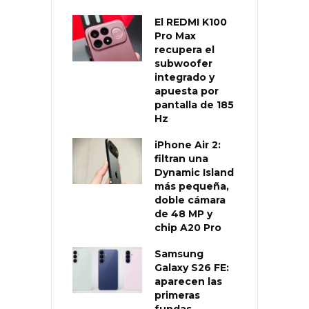
El REDMI K100
Pro Max
recupera el
subwoofer
integrado y
apuesta por
pantalla de 185
Hz
iPhone Air 2:
filtran una
Dynamic Island
más pequeña,
doble cámara
de 48 MP y
chip A20 Pro
Samsung
Galaxy S26 FE:
aparecen las
primeras
fundas