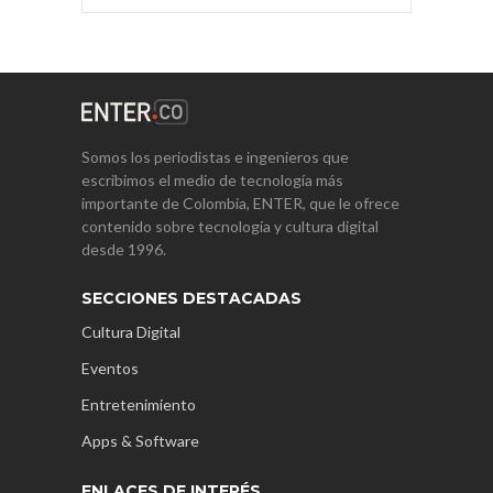
Somos los periodistas e ingenieros que
escribimos el medio de tecnología más
importante de Colombia, ENTER, que le ofrece
contenido sobre tecnología y cultura digital
desde 1996.
SECCIONES DESTACADAS
Cultura Digital
Eventos
Entretenimiento
Apps & Software
ENLACES DE INTERÉS