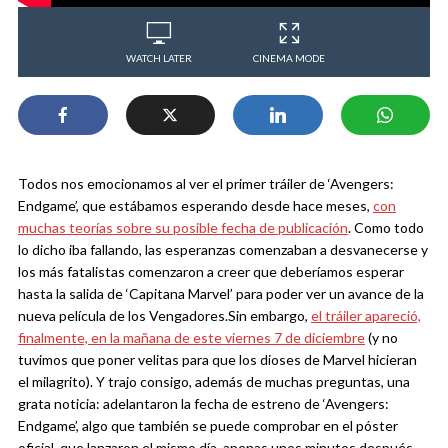
WATCH LATER
CINEMA MODE
Todos nos emocionamos al ver el primer tráiler de ‘Avengers:
Endgame’, que estábamos esperando desde hace meses,
con
muchas teorías sobre su posible fecha de publicación
. Como todo
lo dicho iba fallando, las esperanzas comenzaban a desvanecerse y
los más fatalistas comenzaron a creer que deberíamos esperar
hasta la salida de ‘Capitana Marvel’ para poder ver un avance de la
nueva película de los Vengadores.
Sin embargo,
el tráiler apareció,
finalmente, en la mañana de este viernes 7 de diciembre
(y no
tuvimos que poner velitas para que los dioses de Marvel hicieran
el milagrito). Y trajo consigo, además de muchas preguntas, una
grata noticia: adelantaron la fecha de estreno de ‘Avengers:
Endgame’, algo que también se puede comprobar en el póster
oficial, que lanzaron el mismo día, apenas unos minutos después