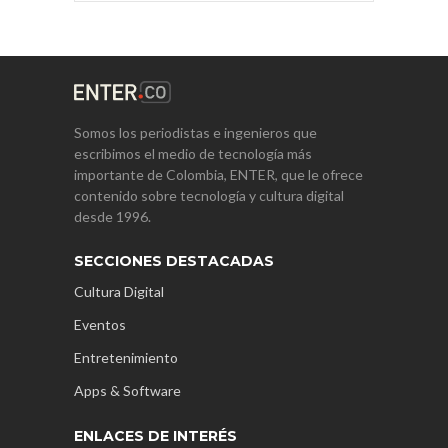
Somos los periodistas e ingenieros que
escribimos el medio de tecnología más
importante de Colombia, ENTER, que le ofrece
contenido sobre tecnología y cultura digital
desde 1996.
SECCIONES DESTACADAS
Cultura Digital
Eventos
Entretenimiento
Apps & Software
ENLACES DE INTERÉS