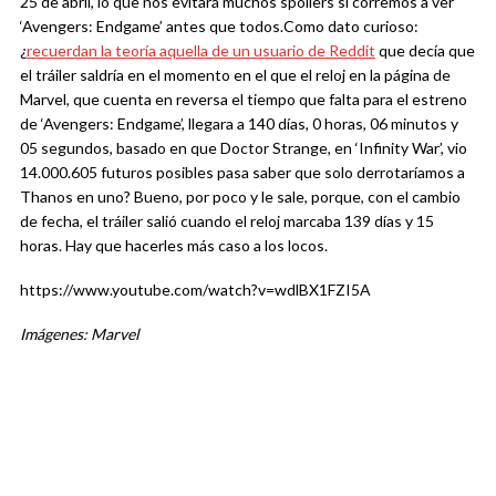
25 de abril, lo que nos evitará muchos spóilers si corremos a ver
‘Avengers: Endgame’ antes que todos.
Como dato curioso:
¿
recuerdan la teoría aquella de un usuario de Reddit
que decía que
el tráiler saldría en el momento en el que el reloj en la página de
Marvel, que cuenta en reversa el tiempo que falta para el estreno
de ‘Avengers: Endgame’, llegara a 140 días, 0 horas, 06 minutos y
05 segundos, basado en que Doctor Strange, en ‘Infinity War’, vio
14.000.605 futuros posibles pasa saber que solo derrotaríamos a
Thanos en uno? Bueno, por poco y le sale, porque, con el cambio
de fecha, el tráiler salió cuando el reloj marcaba 139 días y 15
horas. Hay que hacerles más caso a los locos.
https://www.youtube.com/watch?v=wdlBX1FZI5A
Imágenes: Marvel