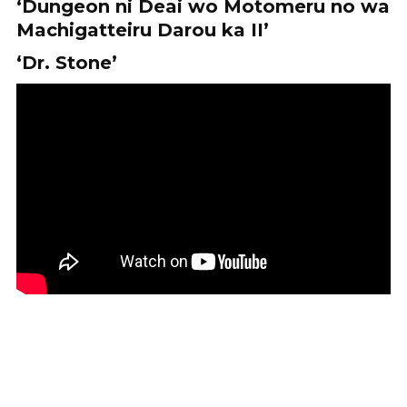
‘Dungeon ni Deai wo Motomeru no wa
Machigatteiru Darou ka II’
‘Dr. Stone’