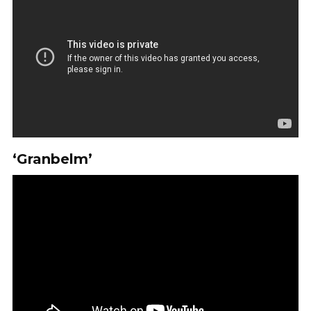
‘Granbelm’