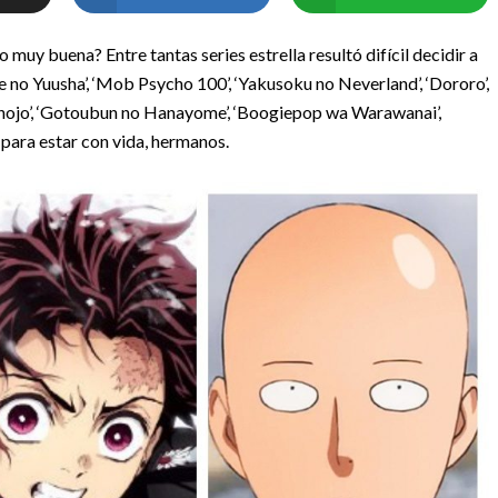
muy buena? Entre tantas series estrella resultó difícil decidir a
ate no Yuusha’, ‘Mob Psycho 100’, ‘Yakusoku no Neverland’, ‘Dororo’,
nojo’, ‘Gotoubun no Hanayome’, ‘Boogiepop wa Warawanai’,
ara estar con vida, hermanos.