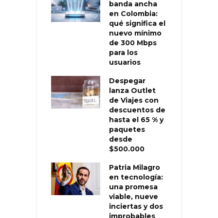
banda ancha
en Colombia:
qué significa el
nuevo mínimo
de 300 Mbps
para los
usuarios
Despegar
lanza Outlet
de Viajes con
descuentos de
hasta el 65 % y
paquetes
desde
$500.000
Patria Milagro
en tecnología:
una promesa
viable, nueve
inciertas y dos
improbables