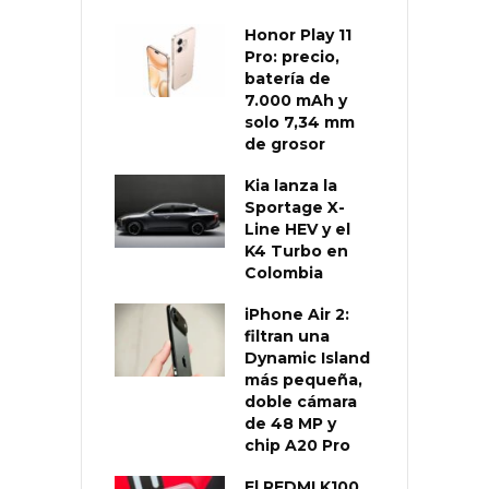
Honor Play 11
Pro: precio,
batería de
7.000 mAh y
solo 7,34 mm
de grosor
Kia lanza la
Sportage X-
Line HEV y el
K4 Turbo en
Colombia
iPhone Air 2:
filtran una
Dynamic Island
más pequeña,
doble cámara
de 48 MP y
chip A20 Pro
El REDMI K100