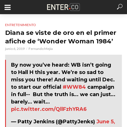
ENTRETENIMIENTO
Diana se viste de oro en el primer
afiche de ‘Wonder Woman 1984’
junio 6, 2019
Fernando Mejía
By now you’ve heard: WB isn’t going
to Hall H this year. We’re so sad to
miss you there! And waiting until Dec.
to start our official
#WW84
campaign
in full-- But the truth is… we can just…
barely… wait…
pic.twitter.com/QllFzhYRA6
— Patty Jenkins (@PattyJenks)
June 5,