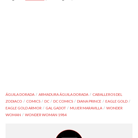
ÁGUILA DORADA
ARMADURA ÁGUILA DORADA
CABALLEROS DEL
ZODIACO
COMICS
DC
DC COMICS
DIANA PRINCE
EAGLE GOLD
EAGLE GOLD ARMOR
GAL GADOT
MUJER MARAVILLA
WONDER
WOMAN
WONDER WOMAN 1984