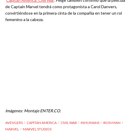
‘
Capitán América: Civil War
‘. Feige también confirmó que la película
de Captain Marvel tendrá como protagonista a Carol Danvers,
convirtiéndose en la primera cinta de la compañía en tener un rol
femenino a la cabeza.
Imágenes: Montaje ENTER.CO.
AVENGERS
CAPITAN AMERICA
CIVIL WAR
INHUMANS
IRON MAN
MARVEL
MARVEL STUDIOS