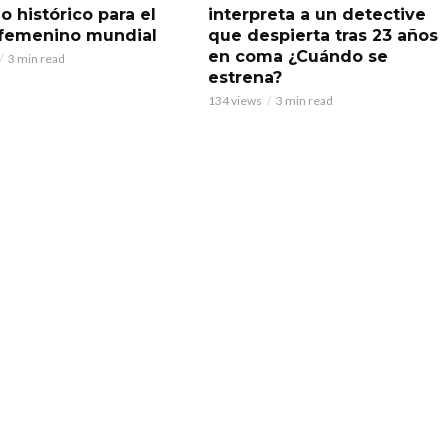
o histórico para el
interpreta a un detective
 femenino mundial
que despierta tras 23 años
en coma ¿Cuándo se
3 min read
estrena?
134 views
3 min read