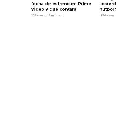
fecha de estreno en Prime
acuerd
Video y qué contará
fútbol
252 views
2 min read
176 views