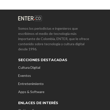
Somos los periodistas e ingenieros que
escribimos el medio de tecnología más
importante de Colombia, ENTER, que le ofrece
contenido sobre tecnología y cultura digital
desde 1996.
SECCIONES DESTACADAS
Cultura Digital
Eventos
Entretenimiento
Apps & Software
ENLACES DE INTERÉS