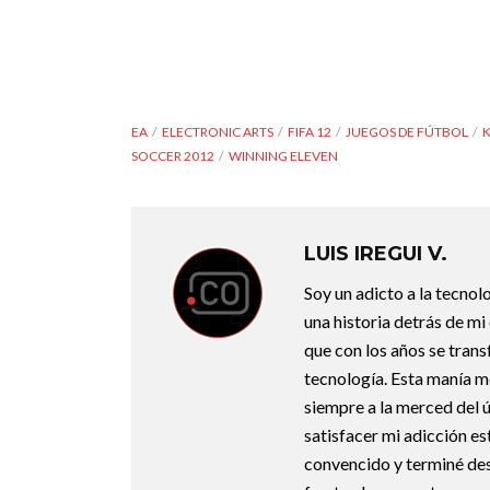
EA
ELECTRONIC ARTS
FIFA 12
JUEGOS DE FÚTBOL
SOCCER 2012
WINNING ELEVEN
LUIS IREGUI V.
Soy un adicto a la tecnol
una historia detrás de m
que con los años se trans
tecnología. Esta manía m
siempre a la merced del úl
satisfacer mi adicción e
convencido y terminé d