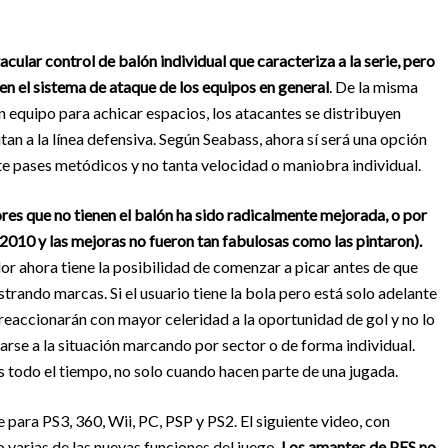
ular control de balón individual que caracteriza a la serie, pero
 el sistema de ataque de los equipos en general
. De la misma
 equipo para achicar espacios, los atacantes se distribuyen
tan a la línea defensiva. Según Seabass, ahora sí será una opción
e pases metódicos y no tanta velocidad o maniobra individual.
adores que no tienen el balón ha sido radicalmente mejorada, o por
010 y las mejoras no fueron tan fabulosas como las pintaron).
 ahora tiene la posibilidad de comenzar a picar antes de que
strando marcas. Si el usuario tiene la bola pero está solo adelante
reaccionarán con mayor celeridad a la oportunidad de gol y no lo
arse a la situación marcando por sector o de forma individual.
s todo el tiempo, no solo cuando hacen parte de una jugada.
 para PS3, 360, Wii, PC, PSP y PS2. El siguiente video, con
 varias de las nuevas funciones del juego.
Los amantes de PES no