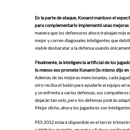
En la parte de ataque, Konami mantuvo el espectac
para complementarlo implementó unas mejoras en
manera que los defensores ahora trabajan más en
mejor y corren diagonales inteligentes que debili
viable desbaratar a la defensa usando únicament
Finalmente, la inteligencia artificial de los jug
lo menos eso promete Konami (lo mismo dijo en 2
Además de las mejoras mencionadas, cada jugador
otro reciba el balón para ayudarle al equipo arra
y se enfrenta a varios defensas, sus compañeros 
dejarán tan solo, pero los defensas podrán adapt
Mejor dicho, ahora los jugadores son inteligente
PES 2012 estará disponible en el tercer trimestre
subtítulos en inglés, muestra a Sebass explicando