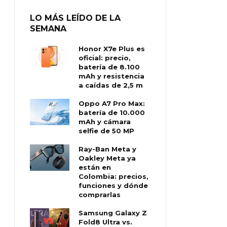
LO MÁS LEÍDO DE LA
SEMANA
Honor X7e Plus es
oficial: precio,
batería de 8.100
mAh y resistencia
a caídas de 2,5 m
Oppo A7 Pro Max:
batería de 10.000
mAh y cámara
selfie de 50 MP
Ray-Ban Meta y
Oakley Meta ya
están en
Colombia: precios,
funciones y dónde
comprarlas
Samsung Galaxy Z
Fold8 Ultra vs.