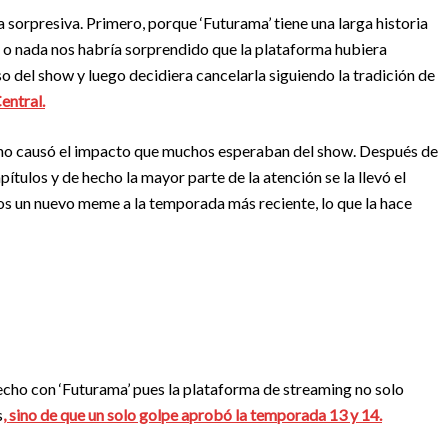
 sorpresiva. Primero, porque ‘Futurama’ tiene una larga historia
 o nada nos habría sorprendido que la plataforma hubiera
o del show y luego decidiera cancelarla siguiendo la tradición de
ntral.
no causó el impacto que muchos esperaban del show. Después de
ítulos y de hecho la mayor parte de la atención se la llevó el
mos un nuevo meme a la temporada más reciente, lo que la hace
echo con ‘Futurama’ pues la plataforma de streaming no solo
s
, sino de que un solo golpe aprobó la temporada 13 y 14.