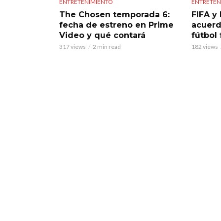
ENTRETENIMIENTO
ENTRETEN
The Chosen temporada 6:
FIFA y 
fecha de estreno en Prime
acuerd
Video y qué contará
fútbol
317 views
2 min read
182 views