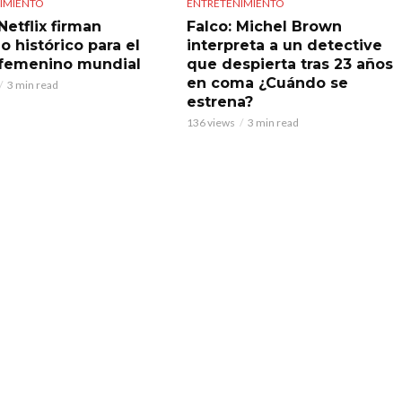
IMIENTO
ENTRETENIMIENTO
Netflix firman
Falco: Michel Brown
o histórico para el
interpreta a un detective
 femenino mundial
que despierta tras 23 años
en coma ¿Cuándo se
3 min read
estrena?
136 views
3 min read