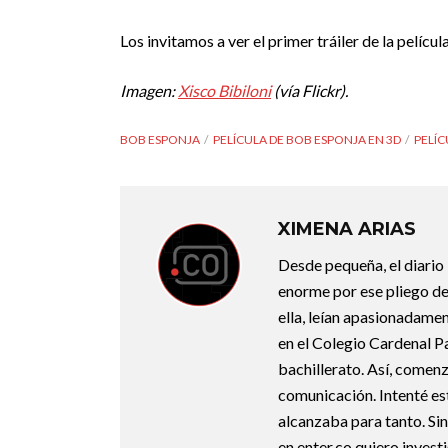
Los invitamos a ver el primer tráiler de la película
Imagen:
Xisco Bibiloni
(vía Flickr).
BOB ESPONJA
PELÍCULA DE BOB ESPONJA EN 3D
PELÍC
XIMENA ARIAS
Desde pequeña, el diario
enorme por ese pliego de
ella, leían apasionadamen
en el Colegio Cardenal Pac
bachillerato. Así, comen
comunicación. Intenté est
alcanzaba para tanto. S
en enter.co quiero invest