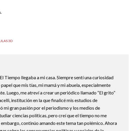
.
ULAS 3D
 El Tiempo llegaba a mi casa. Siempre sentí una curiosidad
 papel que mis tías, mi mamá y mi abuela, especialmente
te. Luego, me atreví a crear un periódico llamado “El grito”
elli, institución en la que finalicé mis estudios de
zó mi gran pasión por el periodismo y los medios de
udiar ciencias políticas, pero creí que el tiempo no me
in embargo, continúo amando este tema tan polémico. Ahora
igar sobre las consecuencias políticas y sociales de la