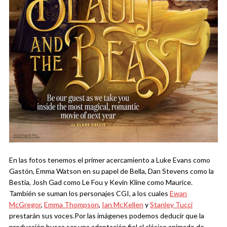
En las fotos tenemos el primer acercamiento a Luke Evans como
Gastón, Emma Watson en su papel de Bella, Dan Stevens como la
Bestia, Josh Gad como Le Fou y Kevin Kline como Maurice.
También se suman los personajes CGI, a los cuales
Ewan
McGregor
,
Emma Thompson
,
Ian McKellen
y
Stanley Tucci
prestarán sus voces.
Por las imágenes podemos deducir que la
producción busca ser una adaptación fiel al clásico animado de