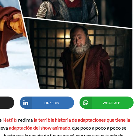
LINKEDIN
WHATSAPP
de
Netflix
redima
la terrible historia de adaptaciones que tiene la
nueva
adaptación del show animado,
que poco a poco a poco se
n… hasta que la nación de fuego atacó con una nueva tanda de