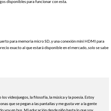
os disponibles para funcionar con esta.
 puerto para memoria micro SD, y una conexión mini HDMI para
precio exacto al que estará disponible en el mercado, solo se sabe
os videojuegos, la filosofía, la música y la poesía. Estoy
nas que se pegan a las pantallas y me gusta ver a la gente
do voy en bus. Mi educación desde niño hasta lo que soy