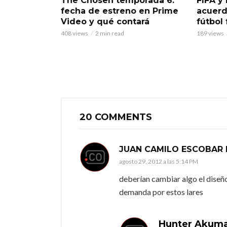
The Chosen temporada 6:
FIFA y 
fecha de estreno en Prime
acuerd
Video y qué contará
fútbol
408 views
2 min read
189 views
20 COMMENTS
JUAN CAMILO ESCOBAR 
agosto 29, 2012 a las 5:14 PM
deberían cambiar algo el diseñ
demanda por estos lares
Hunter Akum