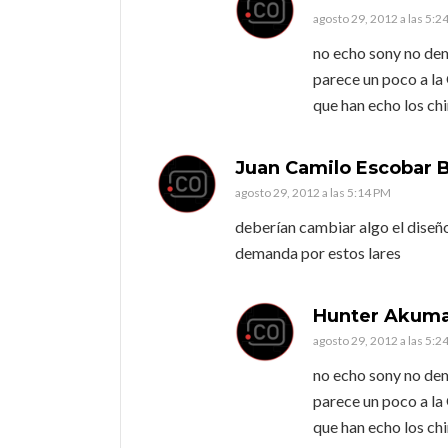
agosto 29, 2012 a las 5:2
no echo sony no de
parece un poco a la 
que han echo los ch
Juan Camilo Escobar 
agosto 29, 2012 a las 5:14 PM
deberían cambiar algo el diseñ
demanda por estos lares
Hunter Akum
agosto 29, 2012 a las 5:2
no echo sony no de
parece un poco a la 
que han echo los ch