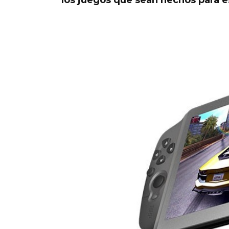
los juegos que sean hechos para e