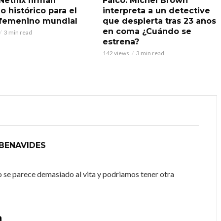
Netflix firman
Falco: Michel Brown
o histórico para el
interpreta a un detective
 femenino mundial
que despierta tras 23 años
en coma ¿Cuándo se
3 min read
estrena?
142 views
3 min read
BENAVIDES
o se parece demasiado al vita y podriamos tener otra
a