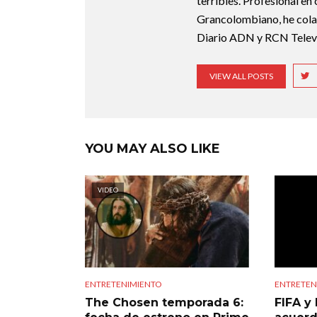
terribles. Profesional en
Grancolombiano, he cola
Diario ADN y RCN Televi
VIEW ALL POSTS
YOU MAY ALSO LIKE
VIDEO
ENTRETENIMIENTO
ENTRETEN
The Chosen temporada 6:
FIFA y 