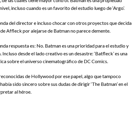
s, de las cuales tiene mayor control. Batman es una propiedad
ivel, incluso cuando es un favorito del estudio luego de ‘Argo’.
enda del director e incluso chocar con otros proyectos que decida
o de Affleck por alejarse de Batman no parece demente.
nda respuesta es: No. Batman es una prioridad para el estudio y
 Incluso desde el lado creativo es un desastre: ‘Batfleck’ es una
ítica sobre el universo cinematográfico de DC Comics.
s reconocidas de Hollywood por ese papel, algo que tampoco
k había sido sincero sobre sus dudas de dirigir ‘The Batman’ en el
pretar al héroe.