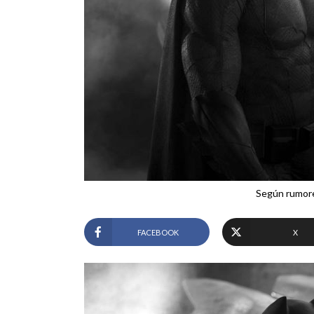
Según rumores
FACEBOOK
X