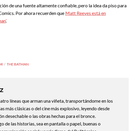
mación de una fuente altamente confiable, pero la idea da piso para
 Comics. Por ahora recuerden que
Matt Reeves está en
an’
.
OR
THE BATMAN
Z
uatro líneas que arman una viñeta, transportándome en los
las más clásicas o del cine más explosivo, leyendo desde
ción desechable o las obras hechas para el bronce.
de las historias, sea en pantalla o papel, buenas o