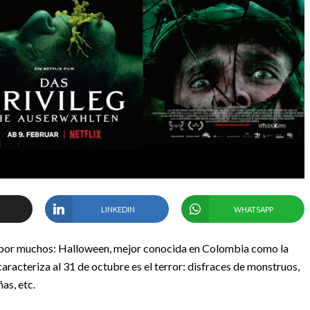
LINKEDIN
WHATSAPP
 por muchos: Halloween, mejor conocida en Colombia como la
 caracteriza al 31 de octubre es el terror: disfraces de monstruos,
as, etc.