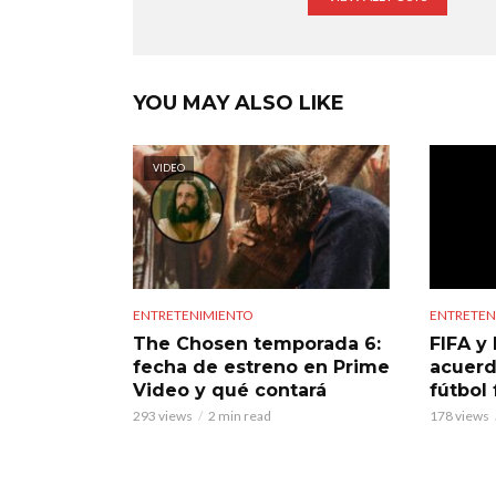
YOU MAY ALSO LIKE
VIDEO
ENTRETENIMIENTO
ENTRETEN
The Chosen temporada 6:
FIFA y 
fecha de estreno en Prime
acuerd
Video y qué contará
fútbol
293 views
2 min read
178 views