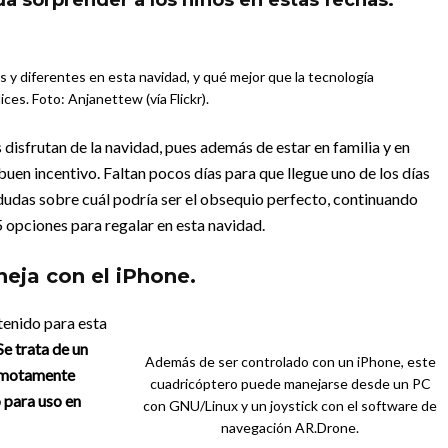
a sorprender a los niños en estas fechas.
 y diferentes en esta navidad, y qué mejor que la tecnología
lices. Foto: Anjanettew (vía Flickr).
 disfrutan de la navidad, pues además de estar en familia y en
buen incentivo. Faltan pocos días para que llegue uno de los días
e dudas sobre cuál podría ser el obsequio perfecto, continuando
 opciones para regalar en esta navidad.
eja con el iPhone.
tenido para esta
Se trata de un
Además de ser controlado con un iPhone, este
remotamente
cuadricóptero puede manejarse desde un PC
 para uso en
con GNU/Linux y un joystick con el software de
navegación AR.Drone.