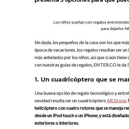
presenta 5 opciones para que pued
Los niños sueñan con regalos entretenidos
para dejarlos fe
Sin duda, los pequeños de la casa son los que más
época de vacaciones, los regalos resultan ser un 
más anhelados por los niños, así que si aún tien
con nuestras guías de regalos, ENTER.CO le da 5
1. Un cuadricóptero que se man
Una buena opción de regalo tecnológico y entre
navidad resulta ser un cuadricóptero
AR.Drone
.
helicóptero con cuatro rotores que se maneja 
desde un iPod touch o un iPhone, y está diseñado
exteriores o interiores.