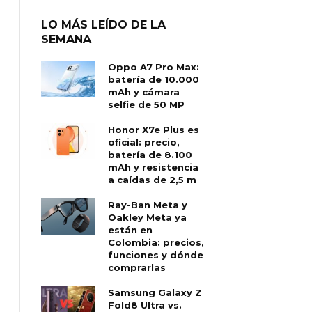
LO MÁS LEÍDO DE LA
SEMANA
Oppo A7 Pro Max:
batería de 10.000
mAh y cámara
selfie de 50 MP
Honor X7e Plus es
oficial: precio,
batería de 8.100
mAh y resistencia
a caídas de 2,5 m
Ray-Ban Meta y
Oakley Meta ya
están en
Colombia: precios,
funciones y dónde
comprarlas
Samsung Galaxy Z
Fold8 Ultra vs.