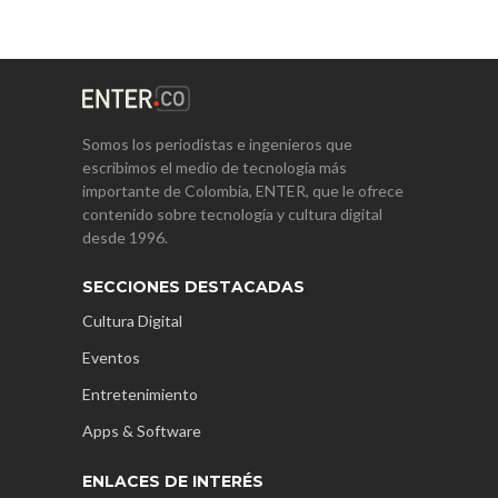
Somos los periodistas e ingenieros que
escribimos el medio de tecnología más
importante de Colombia, ENTER, que le ofrece
contenido sobre tecnología y cultura digital
desde 1996.
SECCIONES DESTACADAS
Cultura Digital
Eventos
Entretenimiento
Apps & Software
ENLACES DE INTERÉS