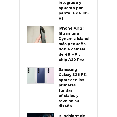
integrado y
apuesta por
pantalla de 185
Hz
iPhone Air 2:
filtran una
Dynamic Island
más pequeña,
doble cámara
de 48 MP y
chip A20 Pro
Samsung
Galaxy S26 FE:
aparecen las
primeras
fundas
oficiales y
revelan su
diseño
Blindsight de