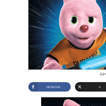
¡La 
FACEBOOK
X