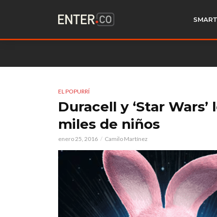
SMART
EL POPURRÍ
Duracell y ‘Star Wars’
miles de niños
enero 25, 2016
Camilo Martínez