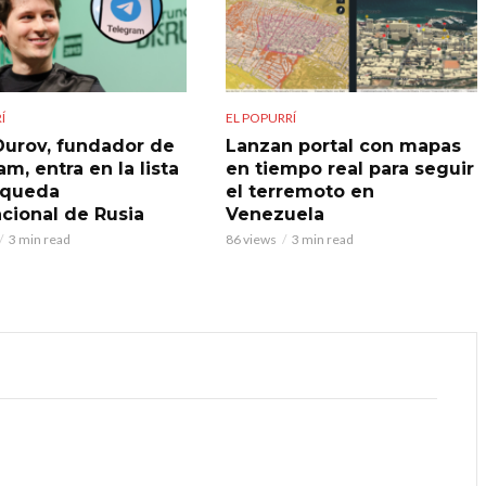
Í
EL POPURRÍ
Durov, fundador de
Lanzan portal con mapas
m, entra en la lista
en tiempo real para seguir
squeda
el terremoto en
acional de Rusia
Venezuela
3 min read
86 views
3 min read