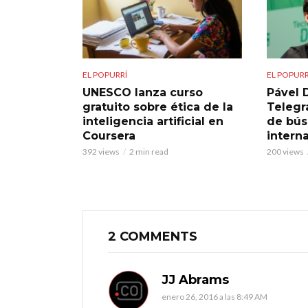
EL POPURRÍ
EL POPURR
UNESCO lanza curso
Pável 
gratuito sobre ética de la
Telegra
inteligencia artificial en
de bú
Coursera
intern
392 views
2 min read
200 views
2 COMMENTS
JJ Abrams
enero 26, 2016 a las 8:49 AM