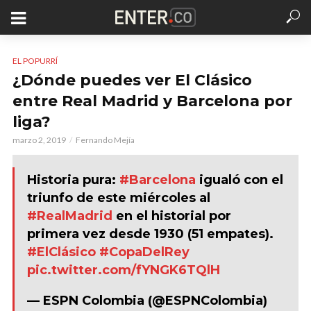
EL POPURRÍ
¿Dónde puedes ver El Clásico
entre Real Madrid y Barcelona por
liga?
marzo 2, 2019
Fernando Mejía
Historia pura:
#Barcelona
igualó con el
triunfo de este miércoles al
#RealMadrid
en el historial por
primera vez desde 1930 (51 empates).
#ElClásico
#CopaDelRey
pic.twitter.com/fYNGK6TQlH
— ESPN Colombia (@ESPNColombia)