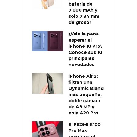
batería de
7.000 mAh y
solo 7,34 mm
de grosor
¿Vale la pena
esperar el
iPhone 18 Pro?
Conoce sus 10
principales
novedades
iPhone Air 2:
filtran una
Dynamic Island
más pequeña,
doble cámara
de 48 MP y
chip A20 Pro
El REDMI K100
Pro Max
recupera el