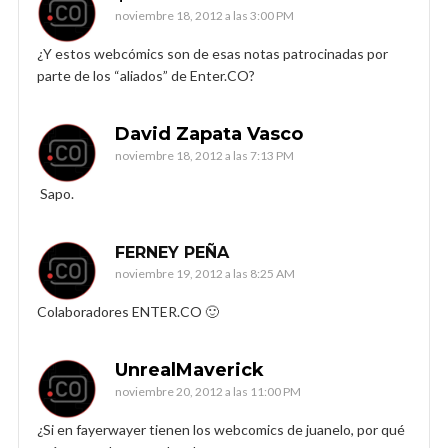
noviembre 18, 2012 a las 3:00 PM
¿Y estos webcómics son de esas notas patrocinadas por
parte de los “aliados” de Enter.CO?
David Zapata Vasco
noviembre 18, 2012 a las 7:13 PM
Sapo.
FERNEY PEÑA
noviembre 19, 2012 a las 8:25 AM
Colaboradores ENTER.CO 🙂
UnrealMaverick
noviembre 20, 2012 a las 11:00 PM
¿Si en fayerwayer tienen los webcomics de juanelo, por qué