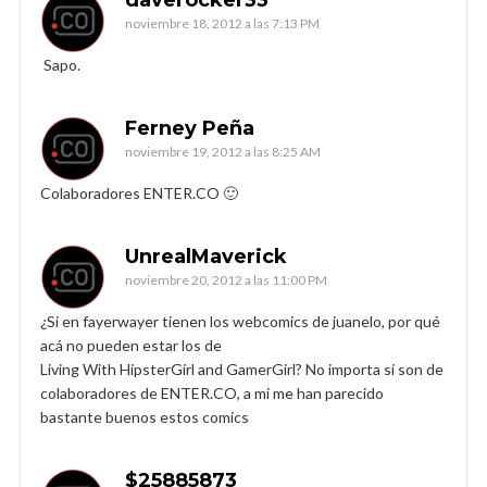
noviembre 18, 2012 a las 7:13 PM
Sapo.
Ferney Peña
noviembre 19, 2012 a las 8:25 AM
Colaboradores ENTER.CO 🙂
UnrealMaverick
noviembre 20, 2012 a las 11:00 PM
¿Si en fayerwayer tienen los webcomics de juanelo, por qué
acá no pueden estar los de
Living With HipsterGirl and GamerGirl? No importa si son de
colaboradores de ENTER.CO, a mi me han parecido
bastante buenos estos comics
$25885873