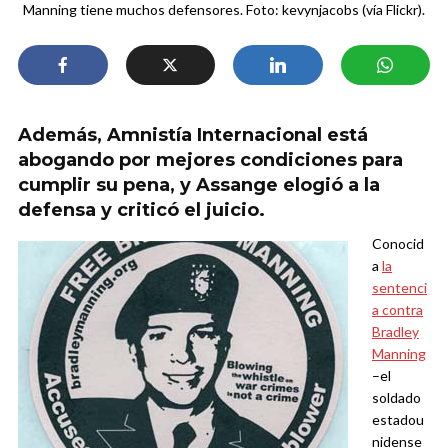
Manning tiene muchos defensores. Foto: kevynjacobs (vía Flickr).
Además, Amnistía Internacional está
abogando por mejores condiciones para
cumplir su pena, y Assange elogió a la
defensa y criticó el juicio.
Conocid
a
la
sentenci
a contra
Bradley
Manning
–el
soldado
estadou
nidense