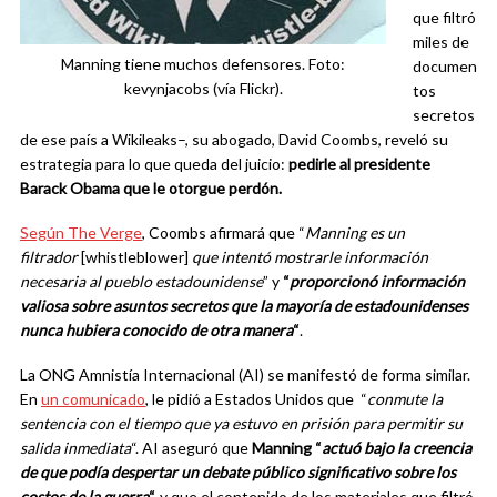
que filtró
miles de
Manning tiene muchos defensores. Foto:
documen
kevynjacobs (vía Flickr).
tos
secretos
de ese país a Wikileaks–, su abogado, David Coombs, reveló su
estrategia para lo que queda del juicio:
pedirle al presidente
Barack Obama que le otorgue perdón.
Según The Verge
, Coombs afirmará que “
Manning es un
filtrador
[whistleblower]
que intentó mostrarle información
necesaria al pueblo estadounidense
” y
“
proporcionó información
valiosa sobre asuntos secretos que la mayoría de estadounidenses
nunca hubiera conocido de otra manera
“
.
La ONG Amnistía Internacional (AI) se manifestó de forma similar.
En
un comunicado
, le pidió a Estados Unidos que “
conmute la
sentencia con el tiempo que ya estuvo en prisión para permitir su
salida inmediata
“. AI aseguró que
Manning “
actuó bajo la creencia
de que podía despertar un debate público significativo sobre los
costos de la guerra
“,
y que el contenido de los materiales que filtró