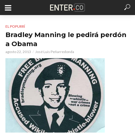
EL POPURRÍ
Bradley Manning le pedirá perdón
a Obama
agosto 22, 2013
José Luis Peñarredonda