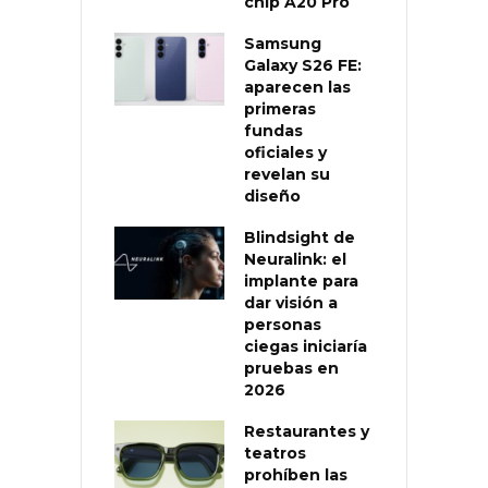
chip A20 Pro
Samsung
Galaxy S26 FE:
aparecen las
primeras
fundas
oficiales y
revelan su
diseño
Blindsight de
Neuralink: el
implante para
dar visión a
personas
ciegas iniciaría
pruebas en
2026
Restaurantes y
teatros
prohíben las