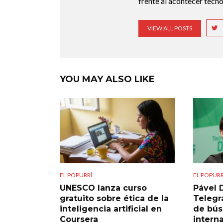
frente al acontecer tecno
VIEW ALL POSTS
YOU MAY ALSO LIKE
EL POPURRÍ
EL POPURR
UNESCO lanza curso
Pável 
gratuito sobre ética de la
Telegra
inteligencia artificial en
de bú
Coursera
intern