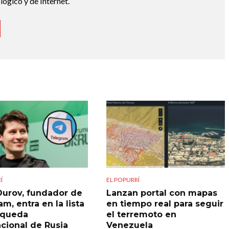
lógico y de Internet.
Í
EL POPURRÍ
Durov, fundador de
Lanzan portal con mapas
m, entra en la lista
en tiempo real para seguir
squeda
el terremoto en
acional de Rusia
Venezuela