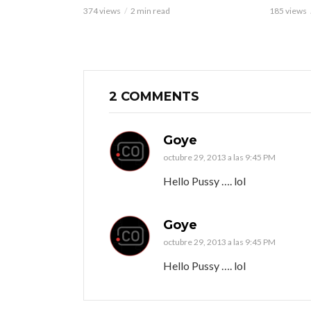
374 views
2 min read
185 views
2 COMMENTS
Goye
octubre 29, 2013 a las 9:45 PM
Hello Pussy …. lol
Goye
octubre 29, 2013 a las 9:45 PM
Hello Pussy …. lol