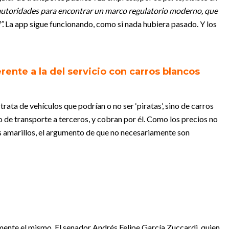
 autoridades para encontrar un marco regulatorio moderno, que
”.
La app sigue funcionando, como si nada hubiera pasado. Y los
erente a la del servicio con carros blancos
ata de vehículos que podrían o no ser ‘piratas’, sino de carros
o de transporte a terceros, y cobran por él. Como los precios no
s amarillos, el argumento de que no necesariamente son
mente el mismo. El senador Andrés Felipe García Zuccardi, quien