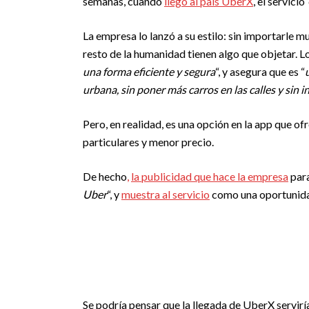
semanas, cuando
llegó al país UberX
, el servicio
La empresa lo lanzó a su estilo: sin importarle mu
resto de la humanidad tienen algo que objetar. 
una forma eficiente y segura
“, y asegura que es “
urbana, sin poner más carros en las calles y sin i
Pero, en realidad, es una opción en la app que o
particulares y menor precio.
De hecho
,
la publicidad que hace la empresa
para
Uber
“, y
muestra al servicio
como una oportunidad
Se podría pensar que la llegada de UberX servirí