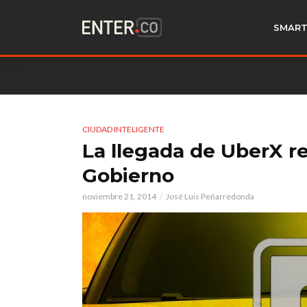
SMART
CIUDAD INTELIGENTE
La llegada de UberX re
Gobierno
noviembre 21, 2014
José Luis Peñarredonda