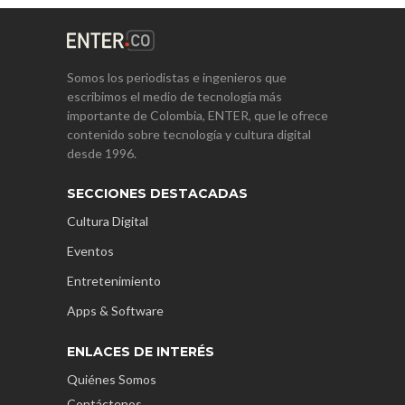
Somos los periodistas e ingenieros que
escribimos el medio de tecnología más
importante de Colombia, ENTER, que le ofrece
contenido sobre tecnología y cultura digital
desde 1996.
SECCIONES DESTACADAS
Cultura Digital
Eventos
Entretenimiento
Apps & Software
ENLACES DE INTERÉS
Quiénes Somos
Contáctenos