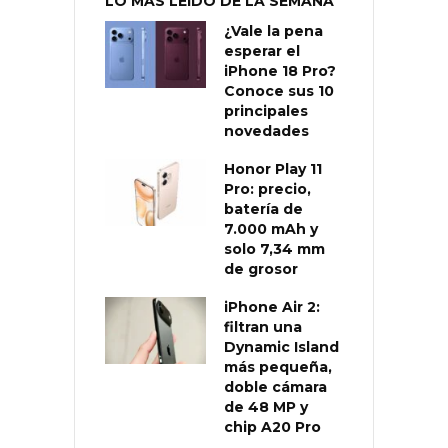
LO MÁS LEÍDO DE LA SEMANA
¿Vale la pena
esperar el
iPhone 18 Pro?
Conoce sus 10
principales
novedades
Honor Play 11
Pro: precio,
batería de
7.000 mAh y
solo 7,34 mm
de grosor
iPhone Air 2:
filtran una
Dynamic Island
más pequeña,
doble cámara
de 48 MP y
chip A20 Pro