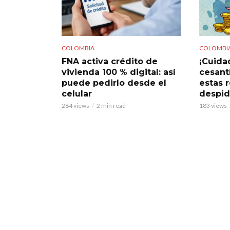
COLOMBIA
COLOMBI
FNA activa crédito de
¡Cuidad
vivienda 100 % digital: así
cesant
puede pedirlo desde el
estas 
celular
despi
284 views
2 min read
183 views