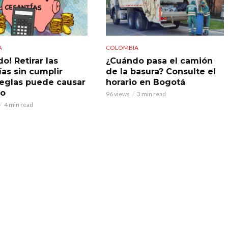
A
COLOMBIA
o! Retirar las
¿Cuándo pasa el camión
ías sin cumplir
de la basura? Consulte el
reglas puede causar
horario en Bogotá
do
96 views
3 min read
4 min read