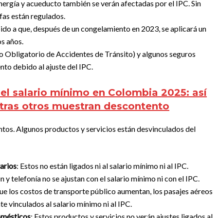
 energía y acueducto también se verán afectadas por el IPC. Sin
as están regulados.
ido a que, después de un congelamiento en 2023, se aplicará un
os años.
o Obligatorio de Accidentes de Tránsito) y algunos seguros
o debido al ajuste del IPC.
l salario mínimo en Colombia 2025: así
tras otros muestran descontento
ntos. Algunos productos y servicios están desvinculados del
arios
: Estos no están ligados ni al salario mínimo ni al IPC.
ión y telefonía no se ajustan con el salario mínimo ni con el IPC.
ue los costos de transporte público aumentan, los pasajes aéreos
e vinculados al salario mínimo ni al IPC.
omésticos
: Estos productos y servicios no verán ajustes ligados al