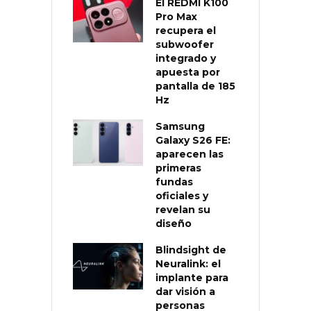
El REDMI K100
Pro Max
recupera el
subwoofer
integrado y
apuesta por
pantalla de 185
Hz
Samsung
Galaxy S26 FE:
aparecen las
primeras
fundas
oficiales y
revelan su
diseño
Blindsight de
Neuralink: el
implante para
dar visión a
personas