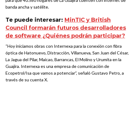
para que 40.580 hogares de La Guajira cuenten con internet de
banda ancha y satélite.
Te puede interesar:
MinTIC y British
Council formarán futuros desarrolladores
de software ¿Quiénes podrán participar?
“Hoy iniciamos obras con Internexa para la conexión con fibra
óptica de Hatonuevo, Distracción, Villanueva, San Juan del César,
La Jagua del Pilar, Maicao, Barrancas, El Molino y Urumita en la
Guajira. Internexa es una empresa de comunicación de
Ecopetrol/Isa que vamos a potenciar”, señaló Gustavo Petro, a
través de su cuenta X.