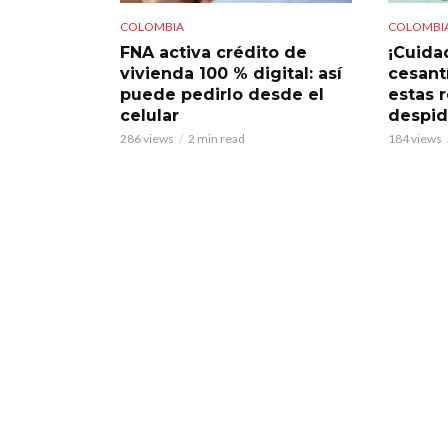
COLOMBIA
COLOMBI
FNA activa crédito de
¡Cuidad
vivienda 100 % digital: así
cesant
puede pedirlo desde el
estas 
celular
despi
286 views
2 min read
184 views