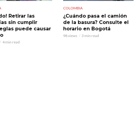
A
COLOMBIA
o! Retirar las
¿Cuándo pasa el camión
ías sin cumplir
de la basura? Consulte el
reglas puede causar
horario en Bogotá
do
98 views
3 min read
4 min read