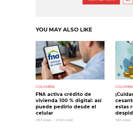
YOU MAY ALSO LIKE
COLOMBIA
COLOMBI
FNA activa crédito de
¡Cuidad
vivienda 100 % digital: así
cesant
puede pedirlo desde el
estas 
celular
despi
287 views
2 min read
185 views