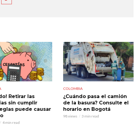
A
COLOMBIA
o! Retirar las
¿Cuándo pasa el camión
ías sin cumplir
de la basura? Consulte el
reglas puede causar
horario en Bogotá
do
98 views
3 min read
4 min read