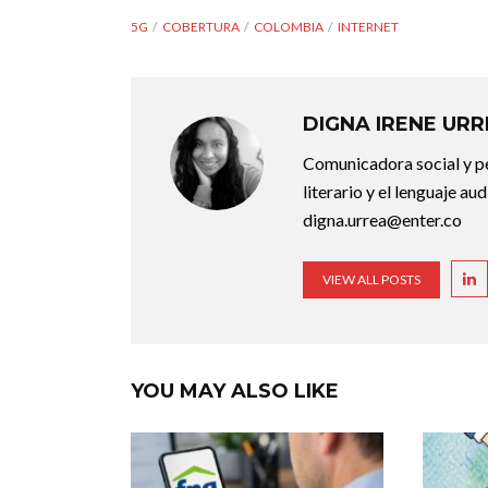
5G
COBERTURA
COLOMBIA
INTERNET
DIGNA IRENE UR
Comunicadora social y pe
literario y el lenguaje au
digna.urrea@enter.co
VIEW ALL POSTS
YOU MAY ALSO LIKE