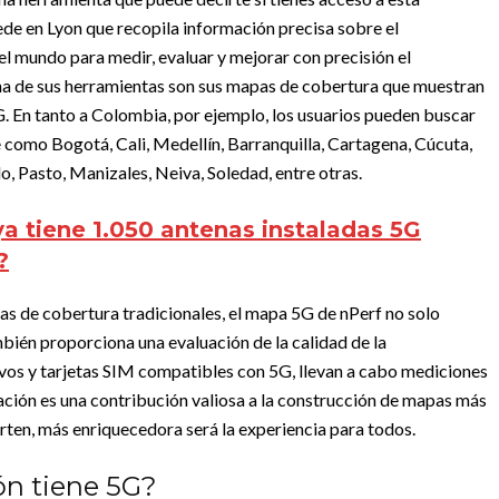
ede en Lyon que recopila información precisa sobre el
l mundo para medir, evaluar y mejorar con precisión el
a de sus herramientas son sus mapas de cobertura que muestran
G. En tanto a Colombia, por ejemplo, los usuarios pueden buscar
e como Bogotá, Cali, Medellín, Barranquilla, Cartagena, Cúcuta,
, Pasto, Manizales, Neiva, Soledad, entre otras.
a tiene 1.050 antenas instaladas 5G
?
as de cobertura tradicionales, el mapa 5G de nPerf no solo
ambién proporciona una evaluación de la calidad de la
ivos y tarjetas SIM compatibles con 5G, llevan a cabo mediciones
ación es una contribución valiosa a la construcción de mapas más
ten, más enriquecedora será la experiencia para todos.
ón tiene 5G?