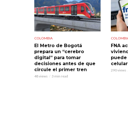
COLOMBIA
COLOMBI
El Metro de Bogotá
FNA ac
prepara un “cerebro
viviend
digital” para tomar
puede 
decisiones antes de que
celular
circule el primer tren
290 views
48 views
3 min read