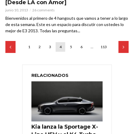
[Desde LA con Amor]
junio 10, 2013
26 comments
Bienvenidos al primero de 4 hangouts que vamos a tener a lo largo
de esta semana. Este es un espacio para discutir con ustedes lo
mejor de E3 2013. Todas las preguntas...
1
2
3
4
5
6
…
113
RELACIONADOS
Kia lanza la Sportage X-