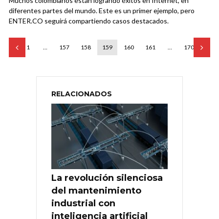
Muchos colombianos están logrando éxitos en Internet, en
diferentes partes del mundo. Este es un primer ejemplo, pero
ENTER.CO seguirá compartiendo casos destacados.
1
…
157
158
159
160
161
…
170
RELACIONADOS
La revolución silenciosa
del mantenimiento
industrial con
inteligencia artificial