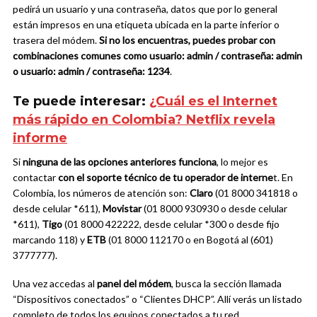
pedirá un usuario y una contraseña, datos que por lo general
están impresos en una etiqueta ubicada en la parte inferior o
trasera del módem.
Si no los encuentras, puedes probar con
combinaciones comunes como usuario: admin / contraseña: admin
o usuario: admin / contraseña: 1234
.
Te puede interesar:
¿Cuál es el Internet
más rápido en Colombia? Netflix revela
informe
Si
ninguna de las opciones anteriores funciona
, lo mejor es
contactar
con el soporte técnico de tu operador de interne
t. En
Colombia, los números de atención son:
Claro
(01 8000 341818 o
desde celular *611),
Movistar
(01 8000 930930 o desde celular
*611),
Tigo
(01 8000 422222, desde celular *300 o desde fijo
marcando 118) y
ETB
(01 8000 112170 o en Bogotá al (601)
3777777).
Una vez accedas al
panel del módem
, busca la sección llamada
“Dispositivos conectados” o “Clientes DHCP”. Allí verás un listado
completo de todos los equipos conectados a tu red.