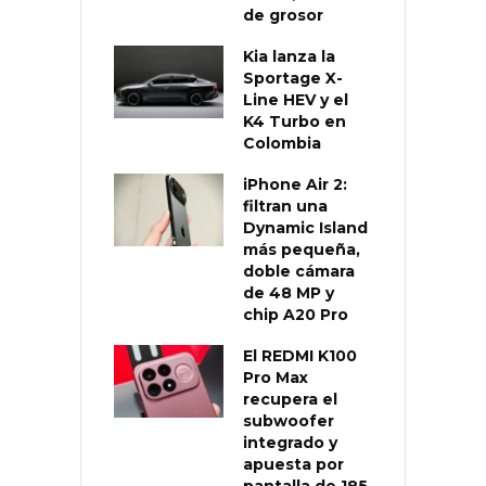
de grosor
Kia lanza la
Sportage X-
Line HEV y el
K4 Turbo en
Colombia
iPhone Air 2:
filtran una
Dynamic Island
más pequeña,
doble cámara
de 48 MP y
chip A20 Pro
El REDMI K100
Pro Max
recupera el
subwoofer
integrado y
apuesta por
pantalla de 185