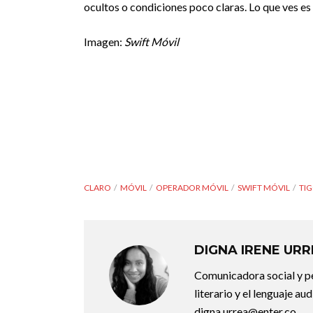
ocultos o condiciones poco claras. Lo que ves es 
Imagen:
Swift Móvil
CLARO
MÓVIL
OPERADOR MÓVIL
SWIFT MÓVIL
TI
DIGNA IRENE UR
Comunicadora social y pe
literario y el lenguaje au
digna.urrea@enter.co